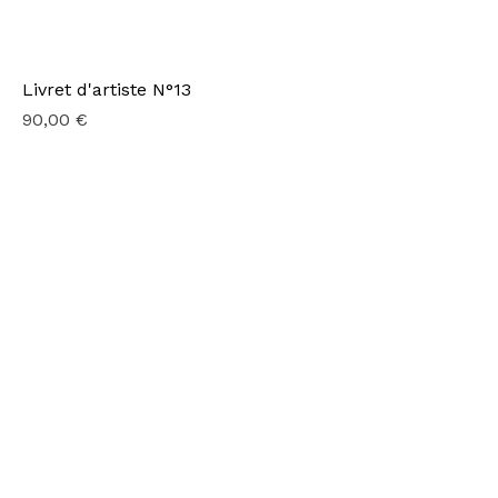
Livret d'artiste N°13
Prix
90,00 €
Livret d'artiste N°28