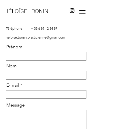
HÉLOÏSE
BONIN
Téléphone
+
33 6 89 12 34 87
heloise.bonin.plasticienne@gmail.com
Prénom
Nom
E-mail
Message